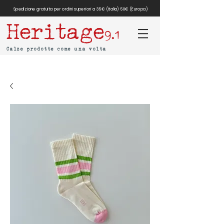
Spedizione gratuita per ordini superiori a 35€ (Italia) 50€ (Europa)
Heritage
9.1
Calze prodotte come una volta