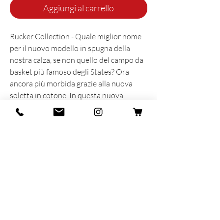
Aggiungi al carrello
Rucker Collection - Quale miglior nome
per il nuovo modello in spugna della
nostra calza, se non quello del campo da
basket più famoso degli States? Ora
ancora più morbida grazie alla nuova
soletta in cotone. In questa nuova
Rucker, inoltre, rispetto ai primi modelli,
abbiamo utilizzato la costina 5.1 più
spessa e morbida già utilizzata nella
Amarcord Collection.
INFORMAZIONI SUL PRODOTTO
Prodotta e sognata con cuore e anima in
Italia