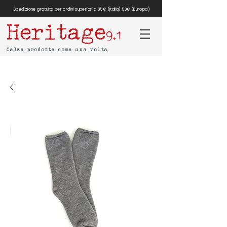
Spedizione gratuita per ordini superiori a 35€ (Italia) 50€ (Europa)
Heritage
9.1
Calze prodotte come una volta