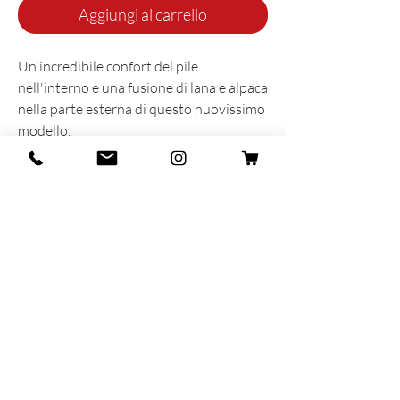
Aggiungi al carrello
Un'incredibile confort del pile
nell'interno e una fusione di lana e alpaca
nella parte esterna di questo nuovissimo
modello.
Adatta per l'uso quotidiano nei mesi più
freddi, alla camminata in montagna per
finire al semplice utilizzo casalingo.
INFORMAZIONI SUL PRODOTTO
Prodotta e sognata con cuore e anima in
Italia
55% Lana - 40% Alpaca - 5% Lycra