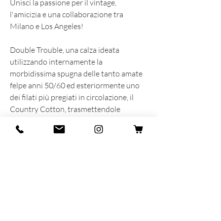
Unisci la passione per il vintage,
l'amicizia e una collaborazione tra
Milano e Los Angeles!
Double Trouble, una calza ideata
utilizzando internamente la
morbidissima spugna delle tanto amate
felpe anni 50/60 ed esteriormente uno
dei filati più pregiati in circolazione, il
Country Cotton, trasmettendole
così quella sensazione di "vissuto",
proprio come ce la si era immaginata.
Un grazie a Jaime e Granpasso del
Vintage Store Raggedy Threads, per
averci messo passione e cuore nella
scelta di colori e materiali di questa
nuova incredibile collaborazione.