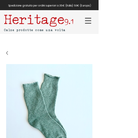
Spedizione gratuita per ordini superiori a 35€ (Italia) 50€ (Europa)
Heritage
9.1
Calze prodotte come una volta