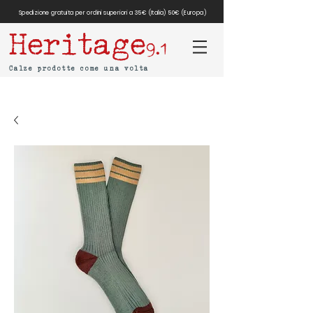
Spedizione gratuita per ordini superiori a 35€ (Italia) 50€ (Europa)
Heritage
9.1
Calze prodotte come una volta