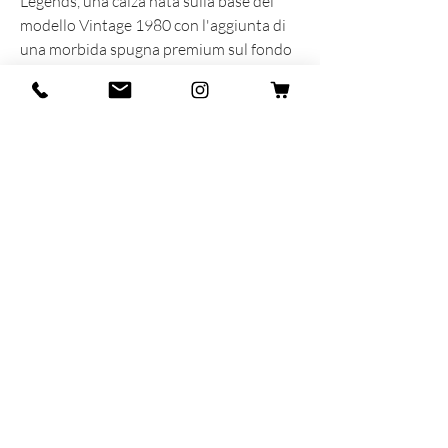
Legends, una calza nata sulla base del
modello Vintage 1980 con l'aggiunta di
una morbida spugna premium sul fondo
del piede.
INFORMAZIONI SUL PRODOTTO
Prodotta e sognata con cuore e anima in
Italia
88% Cotone - 11% Poliammide - 1%
Elasticizzato
One size 40-45
MAR-SIL SRL
Strada Padana Superiore,
18 - 20063
Cernusco
sul Naviglio (MI)
P.iva: IT
11258460150
- SDI: W7YVJK9
contact@heritage91.com
Privacy & Cookie Policy