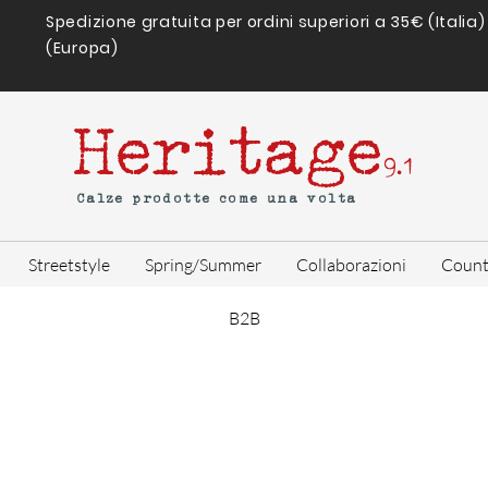
Spedizione gratuita per ordini superiori a 35€ (Italia
(Europa)
Heritage
9.1
Calze prodotte come una volta
Streetstyle
Spring/Summer
Collaborazioni
Count
B2B