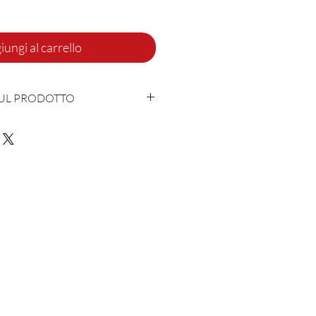
iungi al carrello
SUL PRODOTTO
con cuore ed anima in Italia
 - 10% Polyamide