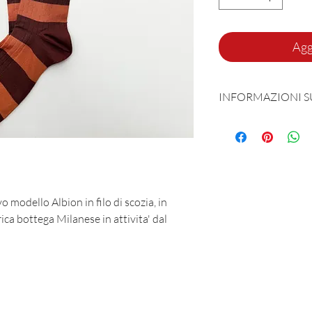
Agg
INFORMAZIONI 
Prodotta e sognata 
90% Fillo di Scozia
vo modello Albion in filo di scozia, in
ca bottega Milanese in attivita' dal