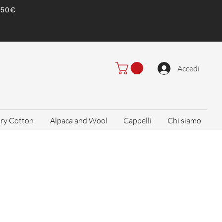
) 50€
Accedi
ry Cotton
Alpaca and Wool
Cappelli
Chi siamo