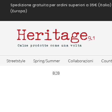
Spedizione gratuita per ordini superiori a 35€ (Italia
(Europa)
Heritage
9.1
Calze prodotte come una volta
Streetstyle
Spring/Summer
Collaborazioni
Count
B2B