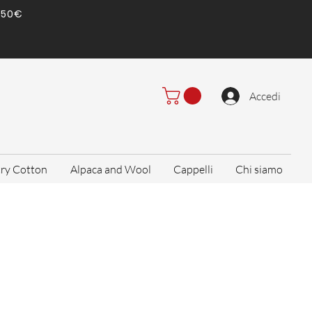
) 50€
Accedi
ry Cotton
Alpaca and Wool
Cappelli
Chi siamo