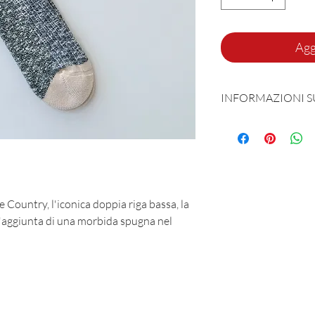
Agg
INFORMAZIONI 
Prodotta e sognata 
87% Cotone - 12% P
Taglia unica 40-45
Country, l'iconica doppia riga bassa, la
l'aggiunta di una morbida spugna nel