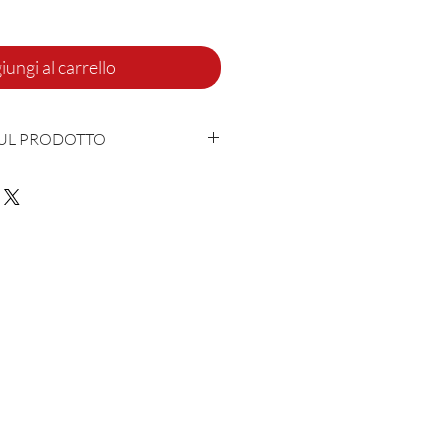
iungi al carrello
SUL PRODOTTO
con cuore e anima in Italia
oliammide - 1% Lycra