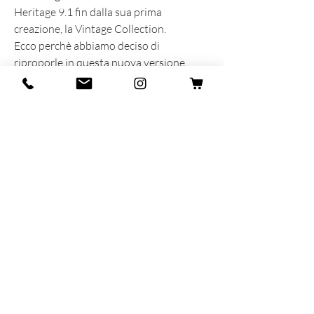
Heritage 9.1 fin dalla sua prima
creazione, la Vintage Collection.
Ecco perchè abbiamo deciso di
riproporle in questa nuova versione
aggiungendo la punta dello stesso colore
delle righe.
INFORMAZIONI SUL PRODOTTO
Prodotta e sognata con cuore e anima in
Italia
55% Lana - 40% Alpaca - 5% Lycra
MAR-SIL SRL
Strada Padana Superiore,
18 - 20063
Cernusco
sul Naviglio (MI)
P.iva: IT
11258460150
- SDI: W7YVJK9