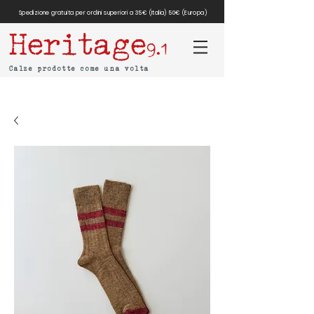
Spedizione gratuita per ordini superiori a 35€ (Italia) 50€ (Europa)
Heritage
9.1
Calze prodotte come una volta