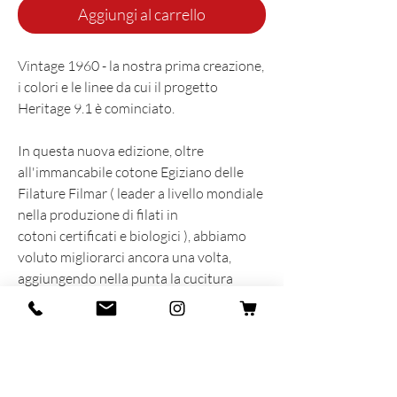
Aggiungi al carrello
Vintage 1960 - la nostra prima creazione,
i colori e le linee da cui il progetto
Heritage 9.1 è cominciato.
In questa nuova edizione, oltre
all'immancabile cotone Egiziano delle
Filature Filmar ( leader a livello mondiale
nella produzione di filati in
cotoni certificati e biologici ), abbiamo
voluto migliorarci ancora una volta,
aggiungendo nella punta la cucitura
piatta e il rimaglio a contrasto nello
stesso colore delle righe.
Il risultato è un prodotto completamente
nuovo di cui siamo assolutamente fieri!