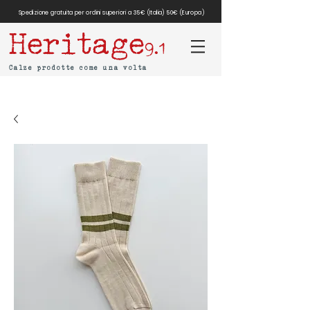
Spedizione gratuita per ordini superiori a 35€ (Italia) 50€ (Europa)
Heritage
9.1
Calze prodotte come una volta