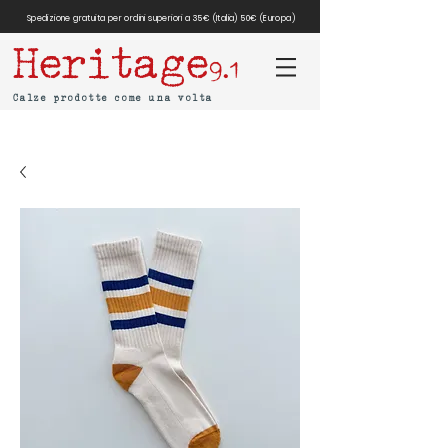
Spedizione gratuita per ordini superiori a 35€ (Italia) 50€ (Europa)
Heritage
9.1
Calze prodotte come una volta