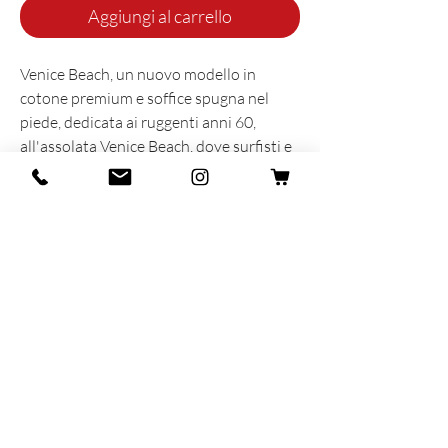
Aggiungi al carrello
Venice Beach, un nuovo modello in
cotone premium e soffice spugna nel
piede, dedicata ai ruggenti anni 60,
all'assolata Venice Beach, dove surfisti e
skaters con le loro calze in spugna hanno
dato vita ad uno stile unico ed
indimenticabile.
INFORMAZIONI SUL PRODOTTO
Prodotta e sognata con cuore e anima in
Italia
86% Organic Coton - 13% Polyamide -
1% Elastane