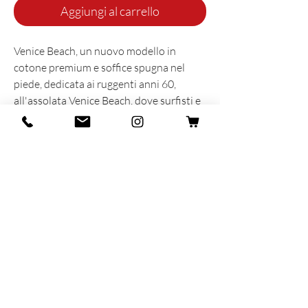
Aggiungi al carrello
Venice Beach, un nuovo modello in
cotone premium e soffice spugna nel
piede, dedicata ai ruggenti anni 60,
all'assolata Venice Beach, dove surfisti e
skaters con le loro calze in spugna hanno
dato vita ad uno stile unico ed
indimenticabile.
INFORMAZIONI SUL PRODOTTO
Prodotta e sognata con cuore e anima in
Italia
86% Organic Coton - 13% Polyamide -
1% Elastane