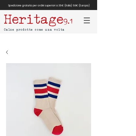
Spedizione gratuita per ordini superiori a 35€ (Italia) 50€ (Europa)
Heritage
9.1
Calze prodotte come una volta