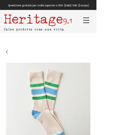
Spedizione gratuita per ordini superiori a 35€ (Italia) 50€ (Europa)
Heritage
9.1
Calze prodotte come una volta