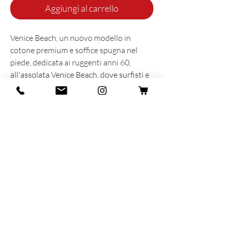
Aggiungi al carrello
Venice Beach, un nuovo modello in
cotone premium e soffice spugna nel
piede, dedicata ai ruggenti anni 60,
all'assolata Venice Beach, dove surfisti e
skaters con le loro calze in spugna hanno
dato vita ad uno stile unico ed
indimenticabile.
INFORMAZIONI SUL PRODOTTO
Prodotta e sognata con cuore e anima in
Italia
86% Organic Coton - 13% Polyamide -
1% Elastane