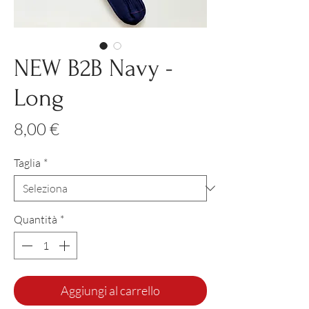
NEW B2B Navy -
Long
Prezzo
8,00 €
Taglia
*
Quantità
*
Aggiungi al carrello