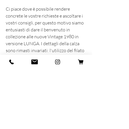
Ci piace dove è possibile rendere
concrete le vostre richieste e ascoltare i
vostri consigli, per questo motivo siamo
entusiasti di dare il benvenuto in
collezione alle nuove Vintage 1980 in
versione LUNGA. I dettagli della calza
sono rimasti invariati: l'utilizzo del filato
delle filature Filmar, cucitura piatta,
rimaglio a mano a contrasto e un fit
senza precedenti.
INFORMAZIONI SUL PRODOTTO
Prodotta e sognata con cuore e anima in
Italia
92% Cotone - 7% Poliammide - 1%