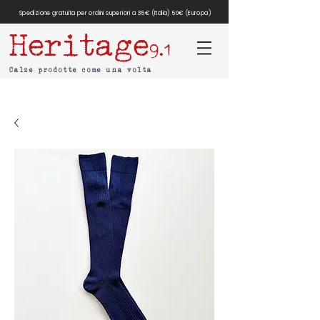
Spedizione gratuita per ordini superiori a 35€ (Italia) 50€ (Europa)
Heritage
9.1
Calze prodotte come una volta