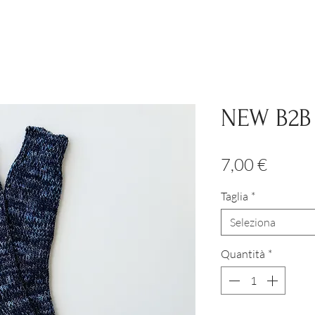
NEW B2B
Prezz
7,00 €
Taglia
*
Seleziona
Quantità
*