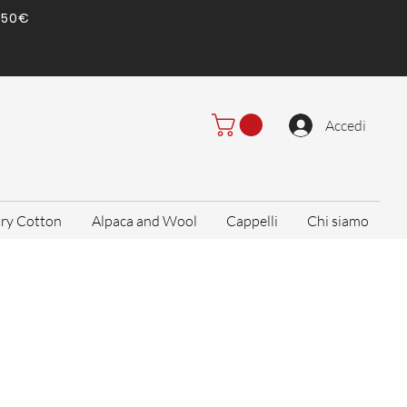
) 50€
Accedi
ry Cotton
Alpaca and Wool
Cappelli
Chi siamo