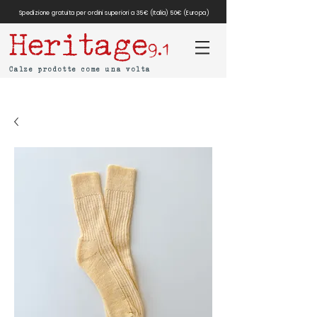
Spedizione gratuita per ordini superiori a 35€ (Italia) 50€ (Europa)
Heritage
9.1
Calze prodotte come una volta