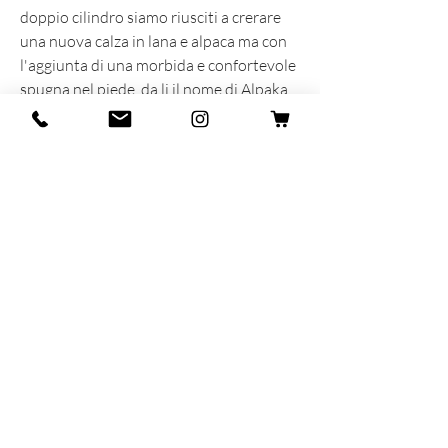
doppio cilindro siamo riusciti a crerare
una nuova calza in lana e alpaca ma con
l'aggiunta di una morbida e confortevole
spugna nel piede, da li il nome di Alpaka
Rucker.
INFORMAZIONI SUL PRODOTTO
Prodotta e sognata con cuore e anima in
Italia
50% Lana - 40% Alpaca - 10% Spugna
MAR-SIL SRL
Strada Padana Superiore,
18 - 20063
Cernusco
sul Naviglio (MI)
P.iva: IT
11258460150
- SDI: W7YVJK9