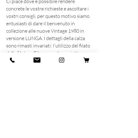
Ci piace dove è possibile rendere
concrete le vostre richieste e ascoltare i
vostri consigli, per questo motivo siamo
entusiasti di dare il benvenuto in
collezione alle nuove Vintage 1980 in
versione LUNGA. I dettagli della calza
sono rimasti invariati: l'utilizzo del filato
delle filature Filmar, cucitura piatta,
rimaglio a mano a contrasto e un fit
senza precedenti.
INFORMAZIONI SUL PRODOTTO
Prodotta e sognata con cuore e anima in
Italia
92% Cotone - 7% Poliammide - 1%
Elasticizzato