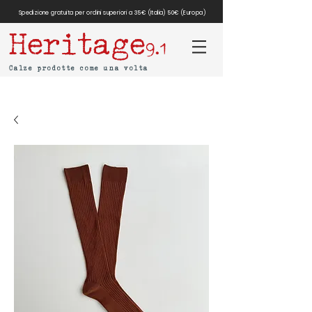
Spedizione gratuita per ordini superiori a 35€ (Italia) 50€ (Europa)
Heritage
9.1
Calze prodotte come una volta