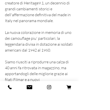
creatore di Heritage9.1, un decennio di
grandi cambiamenti storici e
dell'affermazione definitiva del made in
Italy nel panorama mondiale.
La nuova colorazione in memoria di uno
dei camouflage piu' particolari, la
leggendaria divisa in dotazione ai soldati
americani dal 1942 al 1960.
Siamo riusciti a riprodurre una calza di
40 anni fa ritrovata in magazzino, ma
apportandogli delle migliorie grazie ai
filati Filmar e a nuovi
macchinari. Abbiamo spinto i nostri
meccanici al massimo, creando un nuovo
punto di riferimento nel settore
: cucitura piatta, rimaglio a mano a
contrasto e un fit senza precedenti.