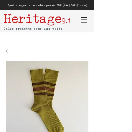
Spedizione gratuita per ordini superiori a 35€ (Italia) 50€ (Europa)
Heritage
9.1
Calze prodotte come una volta