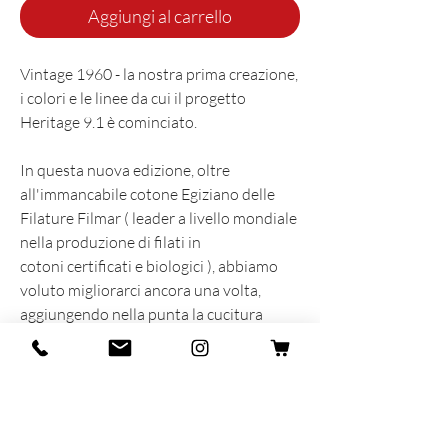
Aggiungi al carrello
Vintage 1960 - la nostra prima creazione,
i colori e le linee da cui il progetto
Heritage 9.1 è cominciato.
In questa nuova edizione, oltre
all'immancabile cotone Egiziano delle
Filature Filmar ( leader a livello mondiale
nella produzione di filati in
cotoni certificati e biologici ), abbiamo
voluto migliorarci ancora una volta,
aggiungendo nella punta la cucitura
piatta e il rimaglio a contrasto nello
stesso colore delle righe.
Il risultato è un prodotto completamente
nuovo di cui siamo assolutamente fieri!