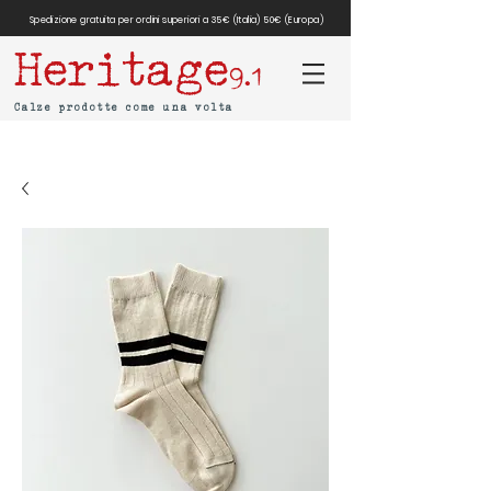
Spedizione gratuita per ordini superiori a 35€ (Italia) 50€ (Europa)
Heritage
9.1
Calze prodotte come una volta