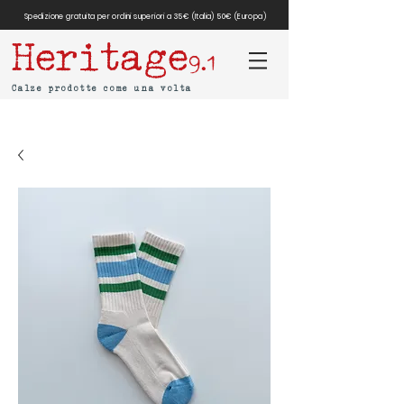
Spedizione gratuita per ordini superiori a 35€ (Italia) 50€ (Europa)
Heritage
9.1
Calze prodotte come una volta