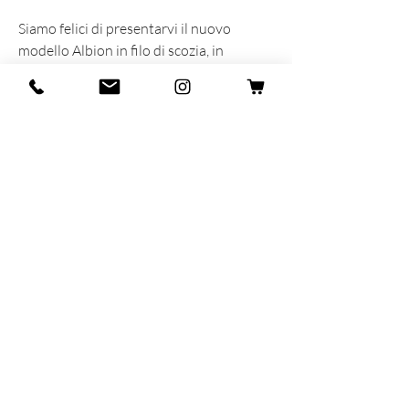
Siamo felici di presentarvi il nuovo
modello Albion in filo di scozia, in
collaborazione con Coolnes, storica
bottega Milanese in attivita' dal 1998.
INFORMAZIONI SUL PRODOTTO
Prodotta e sognata con cuore ed anima
in Italia
90% Fillo di Scozia - 10% Polyamide
MAR-SIL SRL
Strada Padana Superiore,
18 - 20063
Cernusco
sul Naviglio (MI)
P.iva: IT
11258460150
- SDI: W7YVJK9
contact@heritage91.com