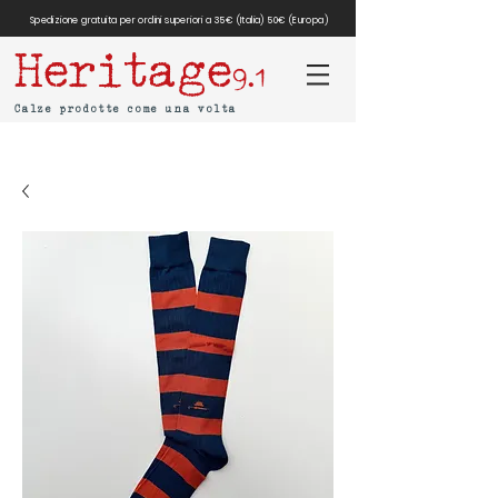
Spedizione gratuita per ordini superiori a 35€ (Italia) 50€ (Europa)
Heritage
9.1
Calze prodotte come una volta