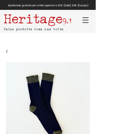
Spedizione gratuita per ordini superiori a 35€ (Italia) 50€ (Europa)
Heritage
9.1
Calze prodotte come una volta