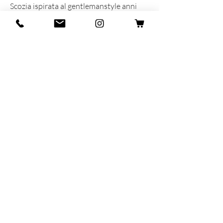
Scozia ispirata al gentlemanstyle anni
60/70.
INFORMAZIONI SUL PRODOTTO
Prodotta e sognata con cuore ed anima
in Italia
90% Fillo di Scozia - 10% Polyamide
MAR-SIL SRL
Strada Padana Superiore,
18 - 20063
Cernusco
sul Naviglio (MI)
P.iva: IT
11258460150
- SDI: W7YVJK9
contact@heritage91.com
Privacy & Cookie Policy