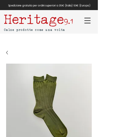
Spedizione gratuita per ordini superiori a 35€ (Italia) 50€ (Europa)
Heritage
9.1
Calze prodotte come una volta