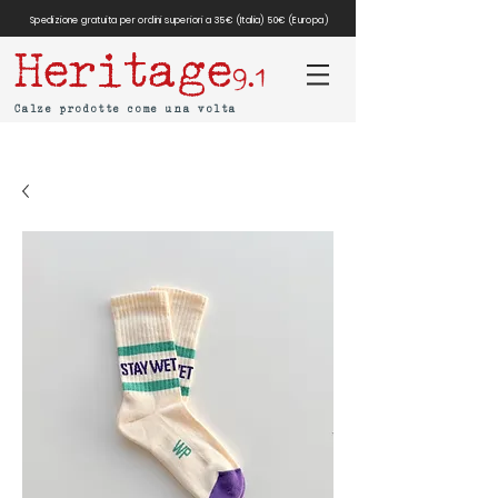
Spedizione gratuita per ordini superiori a 35€ (Italia) 50€ (Europa)
Heritage
9.1
Calze prodotte come una volta