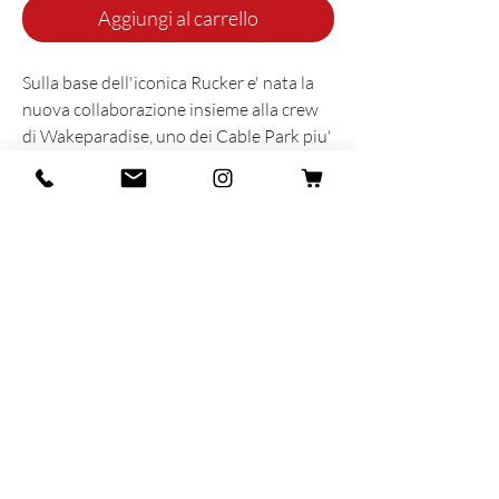
Aggiungi al carrello
Sulla base dell'iconica Rucker e' nata la
nuova collaborazione insieme alla crew
di Wakeparadise, uno dei Cable Park piu'
famosi del mondo. Il motto di questo
paradiso alle porte di Milano non poteva
che essere STAY WET!
INFORMAZIONI SUL PRODOTTO
Prodotta e sognata con cuore e anima in
Italia
80% Cotone - 18% Poliammide - 2%
Elastane
Taglia unica 40-45