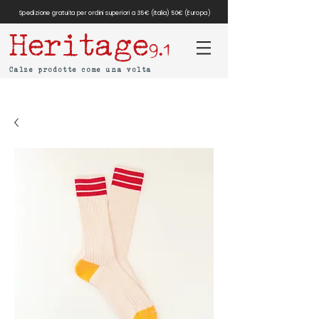
Spedizione gratuita per ordini superiori a 35€ (Italia) 50€ (Europa)
Heritage
9.1
Calze prodotte come una volta