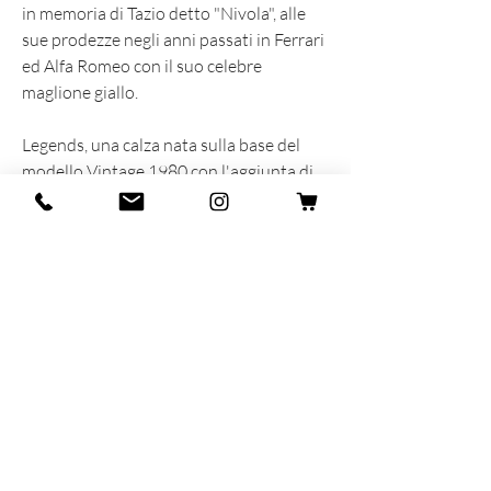
in memoria di Tazio detto "Nivola", alle
sue prodezze negli anni passati in Ferrari
ed Alfa Romeo con il suo celebre
maglione giallo.
Legends, una calza nata sulla base del
modello Vintage 1980 con l'aggiunta di
una morbida spugna premium sul fondo
del piede.
INFORMAZIONI SUL PRODOTTO
Prodotta e sognata con cuore e anima in
Italia
88% Cotone - 11% Poliammide - 1%
Elasticizzato